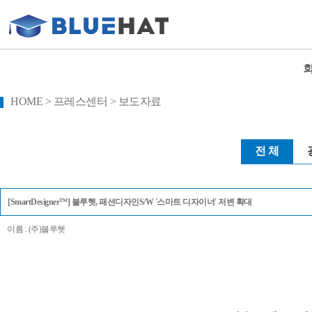
HOME > 프레스센터 > 보도자료
전 체
[SmartDesigner™] 블루헷, 패션디자인S/W '스마트 디자이너' 저변 확대
이름 : (주)블루헷