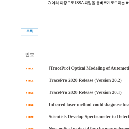
7) 여러 파장으로 ISSA 파일을 올바르게로드하는 
목록
번호
[TracePro] Optical Modeling of Au
TracePro 2020 Release (Version 20.2)
TracePro 2020 Release (Version 20.1)
Infrared laser method could diagn
Scientists Develop Spectrometer to Detec
New optical material for cheaper polymer