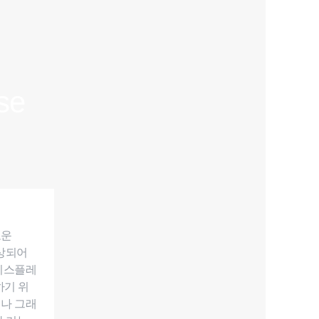
se
로운
향상되어
 디스플레
하기 위
제나 그래