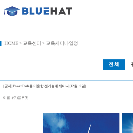
HOME > 교육센터 > 교육세미나일정
전 체
[공지] PowerTools를 이용한 전기설계 세미나 [12월 19일]
이름 : (주)블루헷