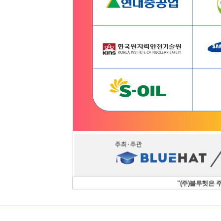
"(주)블루헷은 