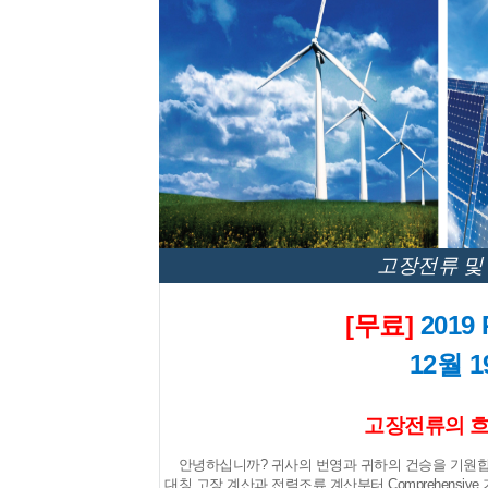
고장전류 및 
[무료]
2019
12월 
고장전류의 흐
안녕하십니까? 귀사의 번영과 귀하의 건승을 기원합
대칭 고장 계산과 전력조류 계산부터 Comprehensi