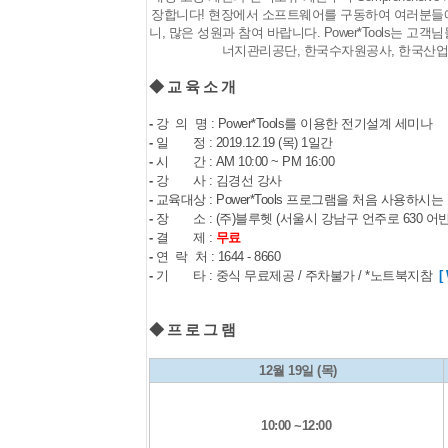
장합니다! 현장에서 소프트웨어를 구동하여 여러분들에게 
니, 많은 성원과 참여 바랍니다.
Power*Tools는
고객님들
너지관리공단, 한국수자원공사, 한국산업안
◆ 교 육 소 개
-
강 의 명 : Power*Tools를 이용한 전기설계 세미나
-
일 정 : 2019.12.19 (목) 1일간
-
시 간 : AM 10:00 ~ PM 16:00
-
강 사 : 김경선 강사
-
교육대상 :
Power*Tools 프로그램을 처음 사용하시는
-
장 소 : (주)블루헷 (서울시 강남구 언주로 630 어
-
결 제 :
무료
-
연 락 처 : 1644 - 8660
-
기 타 : 중식 무료제공
/ 주차불가 / *노트북지참
[
◆ 프 로 그 램
12월 19일 (목)
10:00 ~12:00