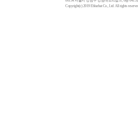
06134 서울시 강남구 강남대로92길31, 6층 6415호(역삼동
Copyright(c) 2019 Ebluehat Co., Ltd. All rights reserve