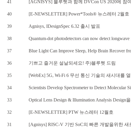
41
[AGNISYS] 블루헷과 함께 DVCon US 2020에 
40
[E-NEWSLETTER] Power*Tools® 뉴스레터 2월호
39
Agnisys, IDesignSpec 6.32 출시 발표
38
Quantum-dot photodetectors can now detect longwave i
37
Blue Light Can Improve Sleep, Help Brain Recover fr
36
기쁘고 즐거운 설날되세요! 주)블루헷 드림
35
[WebEx] 5G, Wi-Fi 6 무선 통신 기술의 새시대를 
34
Scientists Develop Spectrometer to Detect Molecular S
33
Optical Lens Design & Illumination Analysis Design
32
[E-NEWSLETTER] PTW 뉴스레터 12월호
31
[Agnisys] RISC-V 기반 SoC의 빠른 개발을위한 새