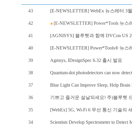
43
[E-NEWSLETTER] WebEx 뉴스레터 3
42
[E-NEWSLETTER] Power*Tools 뉴
41
[AGNISYS] 블루헷과 함께 DVCon US
40
[E-NEWSLETTER] Power*Tools® 뉴
39
Agnisys, IDesignSpec 6.32 출시 발표
38
Quantum-dot photodetectors can now detect 
37
Blue Light Can Improve Sleep, Help Brain 
36
기쁘고 즐거운 설날되세요! 주)블루헷 
35
[WebEx] 5G, Wi-Fi 6 무선 통신 기술
34
Scientists Develop Spectrometer to Detect 